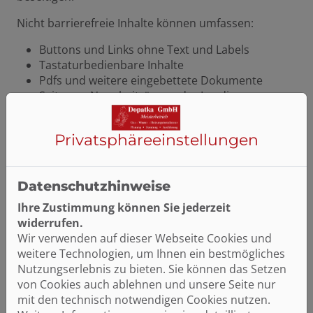
Nicht barrierefreie Inhalte können umfassen:
Buttons und Links ohne Text und Labels
Tastaturbedienbare Inhalte
Pdfs und weitere eingebettete Dokumente
Seiten zu Newsbeiträgen oder Landingpages
Audioinhalte ohne Untertitel oder Transkription
Nicht ausreichender Kontrast, u.a. bei Text vor
Privatsphäre­einstellungen
Bildern
Logos ohne Alternativtexte
Externe Tools wie Planer, Konfiguratoren oder
Datenschutzhinweise
Assistenten
Ihre Zustimmung können Sie jederzeit
Feedback und Kontakt: Wenn Ihnen Barrieren
widerrufen.
auffallen oder Sie Probleme bei der Nutzung unserer
Wir verwenden auf dieser Webseite Cookies und
Website haben, freuen wir uns über Ihre
weitere Technologien, um Ihnen ein bestmögliches
Rückmeldung:
info@dopatka-gmbh.de
Nutzungserlebnis zu bieten. Sie können das Setzen
von Cookies auch ablehnen und unsere Seite nur
Schlichtungsverfahren: Sollten Sie innerhalb eines
mit den technisch notwendigen Cookies nutzen.
angemessenen Zeitraums keine zufriedenstellende