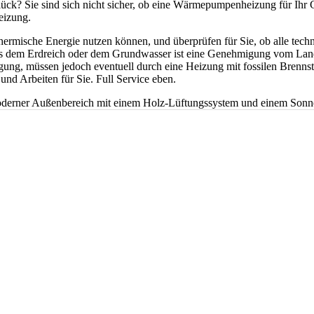
ück? Sie sind sich nicht sicher, ob eine Wärmepumpenheizung für Ihr 
eizung.
hermische Energie nutzen können, und überprüfen für Sie, ob alle tech
 dem Erdreich oder dem Grundwasser ist eine Genehmigung vom Landr
ung, müssen jedoch eventuell durch eine Heizung mit fossilen Brennstoff
nd Arbeiten für Sie. Full Service eben.
Unser Full-Service-Angebot für Sie:
einsam finden wir die beste Form der Wärmepumpe für Ihre Gegebenheit