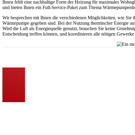
Ihnen fehlt eine nachhaltige Form der Heizung für maximales Wohngl
und bieten Ihnen ein Full-Service-Paket zum Thema Wärmepumpenh
Wir besprechen mit Ihnen die verschiedenen Möglichkeiten, wie Sie t
Wärmepumpe gegeben sind. Bei der Nutzung thermischer Energie aus
Wird die Luft als Energiequelle genutzt, brauchen Sie keine Genehmig
Entscheidung treffen können, und koordinieren alle nötigen Gewerke u
Persönliche Beratung und individuelle Planung
Wir prüfen die lokalen Gegebenheiten und Vorschriften für Sie. Gem
zu möglichen Fördermitteln.