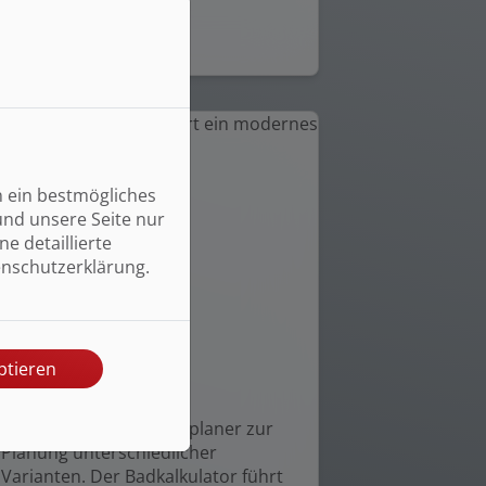
Weiterlesen
n ein bestmögliches
und unsere Seite nur
e detaillierte
enschutzerklärung.
ptieren
Planungshilfen
Nutzen Sie den 3D-Badplaner zur
Planung unterschiedlicher
Varianten. Der Badkalkulator führt