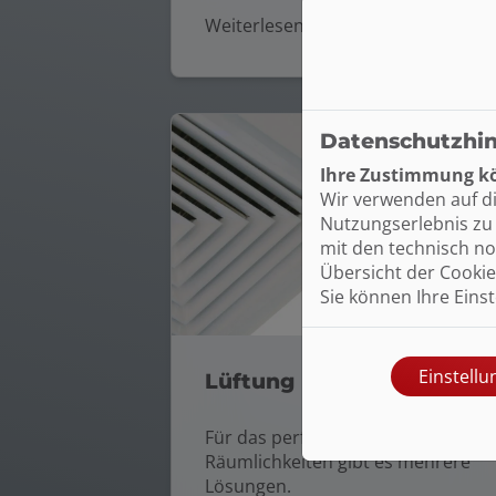
Weiterlesen
Datenschutzhi
Ihre Zustimmung kö
Wir verwenden auf d
Nutzungserlebnis zu 
mit den technisch no
Übersicht der Cookie
Sie können Ihre Eins
Einstell
Lüftung
Für das perfekte Klima in Ihren
Räumlichkeiten gibt es mehrere
Lösungen.